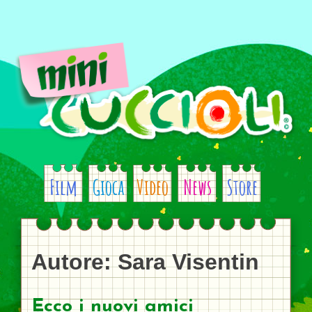
Skip
to
content
Film
Gioca
Video
News
Store
Autore:
Sara Visentin
Ecco i nuovi amici