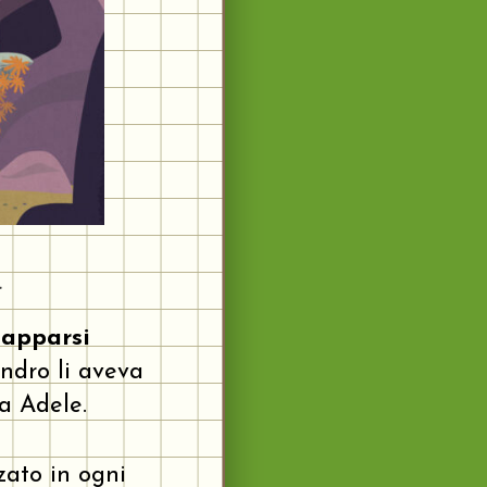
a
 apparsi
indro li aveva
a Adele.
zato in ogni