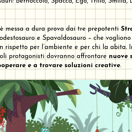
sauri: Bernoccolo, Spacca, Ego, Trillo, Smilla, 
 è messa a dura prova dai tre prepotenti
Str
odestosauro e Spavaldosauro – che voglion
 rispetto per l’ambiente e per chi la abita. 
ccoli protagonisti dovranno affrontare
nuove s
perare e a trovare soluzioni creative
.