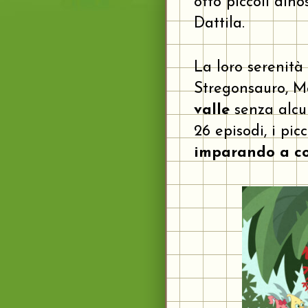
otto piccoli dino
Dattila.
La loro serenità
Stregonsauro, M
valle
senza alcun
26 episodi, i pi
imparando a coo