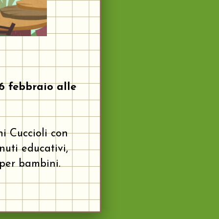
6 febbraio alle
ni Cuccioli con
uti educativi,
 per bambini.