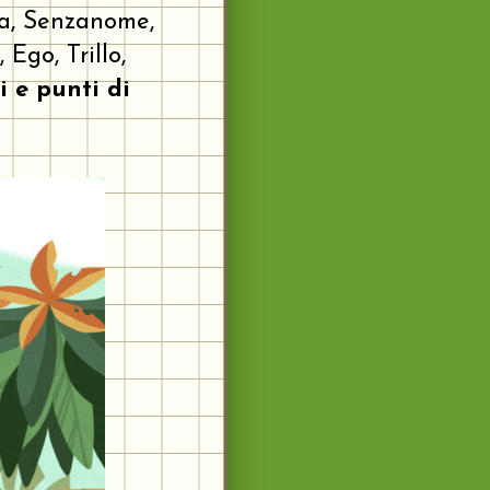
iva, Senzanome,
Ego, Trillo,
i e punti di