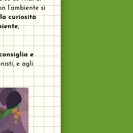
on l’ambiente si
la curiosità
biente
,
consiglia e
isti, e agli