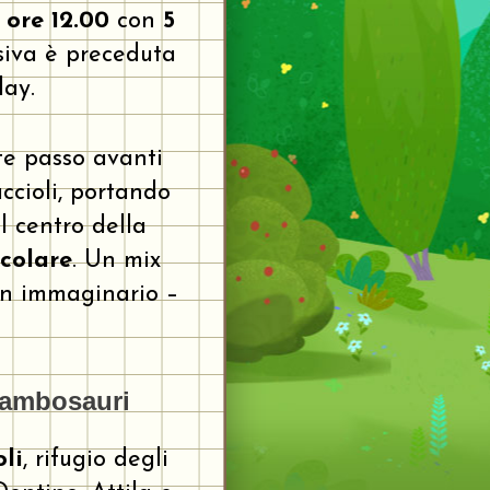
 ore 12.00
con
5
isiva è preceduta
lay.
te passo avanti
ccioli, portando
l centro della
scolare
. Un mix
 un immaginario –
trambosauri
li
, rifugio degli