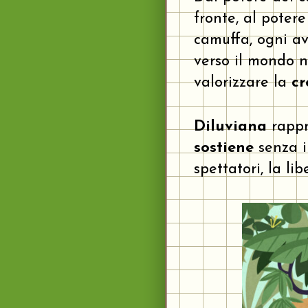
fronte, al potere
camuffa, ogni a
verso il mondo 
valorizzare la
cr
Diluviana
rappr
sostiene
senza im
spettatori, la li