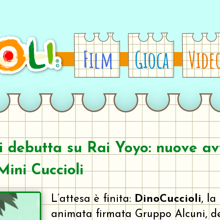
Film
Gioca
Vide
i debutta su Rai Yoyo: nuove av
ini Cuccioli
L’attesa è finita:
DinoCuccioli
, la
animata firmata Gruppo Alcuni, d