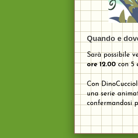
Quando e dove
Sarà possibile v
ore 12.00
con 5 
Con DinoCuccioli
una serie animat
confermandosi pu