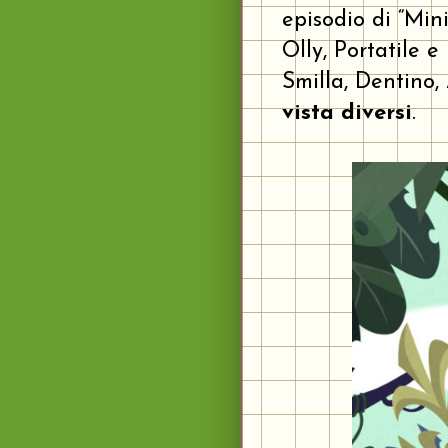
episodio di “Mini
Olly, Portatile e
Smilla, Dentino,
vista diversi
.