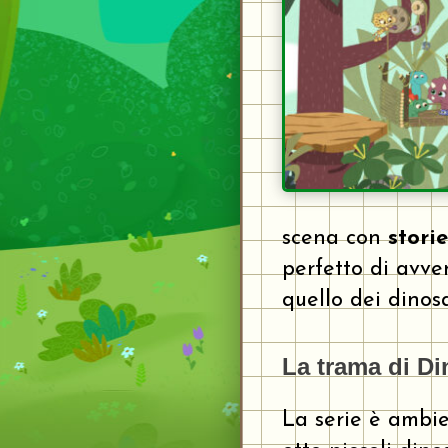
scena con
stori
perfetto di avve
quello dei dinos
La trama di Di
La serie è ambi