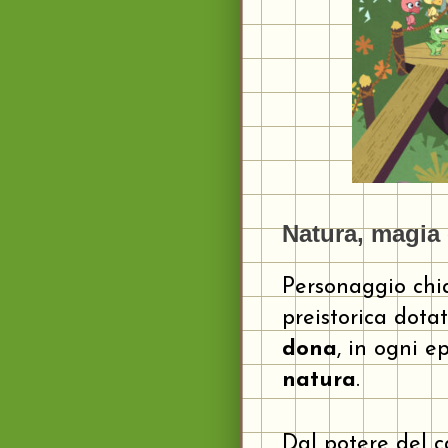
Natura, magia e
Personaggio chi
preistorica dotat
dona
, in ogni e
natura
.
Dal potere del c