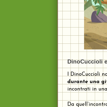
DinoCuccioli e
I DinoCuccioli n
durante una git
incontrati in un
Da quell’incont