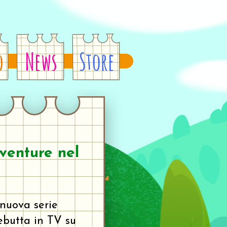
o
News
Store
venture nel
 nuova serie
ebutta in TV su