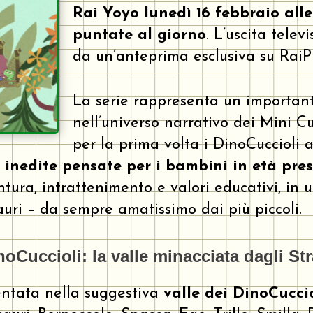
Rai Yoyo
lunedì 16 febbraio alle
puntate al giorno
. L’uscita telev
da un’anteprima esclusiva su RaiP
La serie rappresenta un importan
nell’universo narrativo dei Mini Cu
per la prima volta i DinoCuccioli a
e inedite pensate per i bambini in età pre
ntura, intrattenimento e valori educativi, in
auri – da sempre amatissimo dai più piccoli.
noCuccioli: la valle minacciata dagli S
entata nella suggestiva
valle dei DinoCuccio