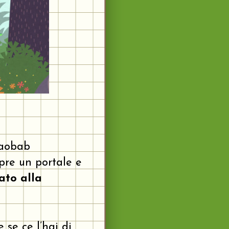
baobab
apre un portale e
ato alla
se ce l’hai di