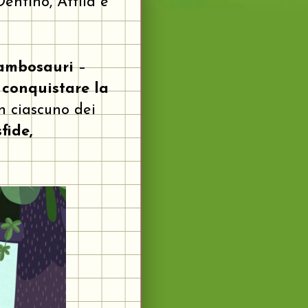
Dentino, Attila e
ambosauri
–
o
conquistare la
In ciascuno dei
fide,