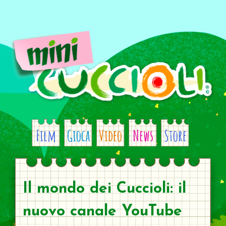
Skip
to
content
Film
Gioca
Video
News
Store
Il mondo dei Cuccioli: il
nuovo canale YouTube