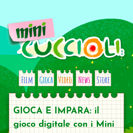
Skip
to
content
Film
Gioca
Video
News
Store
GIOCA E IMPARA: il
gioco digitale con i Mini