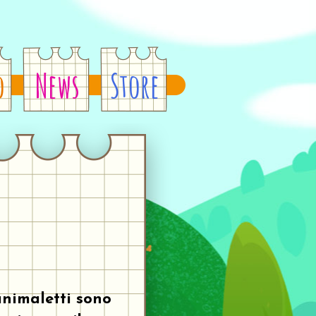
o
News
Store
animaletti sono