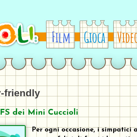
Film
Gioca
Vide
-friendly
IFS dei Mini Cuccioli
Per ogni occasione, i simpatici 