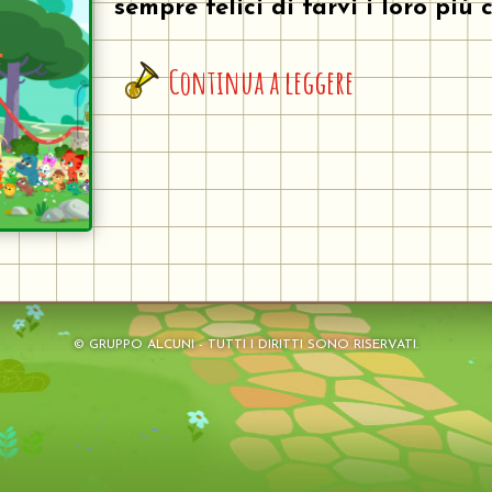
sempre felici di farvi i loro più 
Continua a leggere
©
GRUPPO ALCUNI
- TUTTI I DIRITTI SONO RISERVATI.